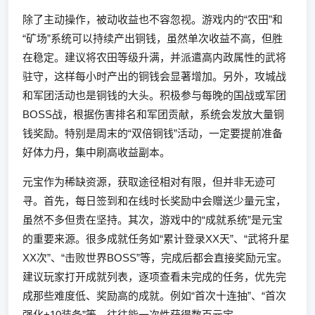
除了主动操作，被动收益也不容忽视。游戏内的“农田”和
“矿场”系统可以持续产出铜钱，虽然单次收益不高，但胜
在稳定。建议将农田等级升满，并派遣高内政属性的武将
驻守，这样每小时产出的铜钱会显著增加。另外，攻城战
和军团活动也是铜钱的大头。积极参与每晚的国战或军团
BOSS战，根据伤害排名和军团贡献，系统会发放大量铜
钱奖励。特别是周末的“双倍铜钱”活动，一定要提前准备
好体力丹，集中刷高收益副本。
元宝作为稀缺资源，获取途径相对有限，但并非无迹可
寻。首先，每日签到和在线时长奖励中会赠送少量元宝，
虽然不多但贵在坚持。其次，游戏中的“成就系统”是元宝
的重要来源。很多成就任务如“累计登录XX天”、“武将升星
XX次”、“击败世界BOSS”等，完成后都会直接奖励元宝。
建议玩家打开成就列表，逐项查看未完成的任务，优先完
成那些难度低、奖励高的成就。例如“首次十连抽”、“首次
强化+10装备”等，往往能一次性获得数百元宝。