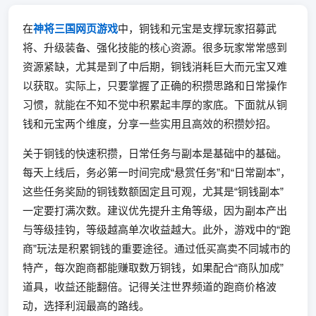
在
神将三国网页游戏
中，铜钱和元宝是支撑玩家招募武
将、升级装备、强化技能的核心资源。很多玩家常常感到
资源紧缺，尤其是到了中后期，铜钱消耗巨大而元宝又难
以获取。实际上，只要掌握了正确的积攒思路和日常操作
习惯，就能在不知不觉中积累起丰厚的家底。下面就从铜
钱和元宝两个维度，分享一些实用且高效的积攒妙招。
关于铜钱的快速积攒，日常任务与副本是基础中的基础。
每天上线后，务必第一时间完成“悬赏任务”和“日常副本”，
这些任务奖励的铜钱数额固定且可观，尤其是“铜钱副本”
一定要打满次数。建议优先提升主角等级，因为副本产出
与等级挂钩，等级越高单次收益越大。此外，游戏中的“跑
商”玩法是积累铜钱的重要途径。通过低买高卖不同城市的
特产，每次跑商都能赚取数万铜钱，如果配合“商队加成”
道具，收益还能翻倍。记得关注世界频道的跑商价格波
动，选择利润最高的路线。