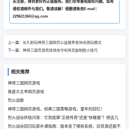
买注册，得到更好的正版服务。我们非常重视版权问题，如有
侵权请邮件与我们。敬请谅解！侵删请致信E-mail：
229621360@qq.com
上一篇：
长久耐玩神将三国网页公益服养老休闲游玩模式
下一篇：
神将三国页游竞技场攻守布阵克敌制胜小技巧
相关推荐
神将三国网页游戏
我是大主宰网页游戏
烈火战歌
神将三国网页游戏，经典三国策略游戏，童年的回忆！
烈火战谷终极问答：它到底算"正统传奇"还是"快餐服"？把这几
点看明白再决定留不留
烈火战谷回归玩家补课指南：版本变了哪些系统、旧资源还能不